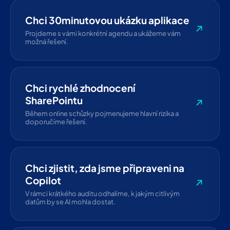
Chci 30minutovou ukázku aplikace
Projdeme s vámi konkrétní agendu a ukážeme vám
možná řešení.
Chci rychlé zhodnocení
SharePointu
Během online schůzky pojmenujeme hlavní rizika a
doporučíme řešení.
Chci zjistit, zda jsme připraveni na
Copilot
V rámci krátkého auditu odhalíme, k jakým citlivým
datům by se AI mohla dostat.