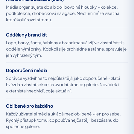
Média organizujete do alb do libovolné hloubky – kolekce,
podkolekce, drobečková navigace. Médium může viset na
kterékoli úrovni stromu.
Oddělený brand kit
Logo, barvy, fonty, šablony a brand manuál žijí ve vlastní části s
oddělenými právy. Kdokoli si je prohlédne a stáhne, spravuje je
jen vyhrazený tým.
Doporučená média
Správce vyzdvihne to nejdůležitější jako doporučené – zlatá
hvězda a vlastní sekce na úvodní stránce galerie. Nováček i
externista hned vidí, co je aktuální.
Oblíbené pro každého
Každý uživatel si média ukládá mezi oblíbené – jen pro sebe.
Rychlý přístup k tomu, co používá nejčastěji, bez zásahu do
společné galerie.