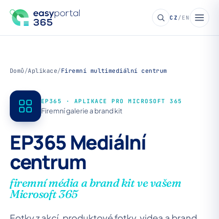
CZ
/
EN
Domů
/
Aplikace
/
Firemní multimediální centrum
EP365 · APLIKACE PRO MICROSOFT 365
Firemní galerie a brand kit
EP365 Mediální
centrum
firemní média a brand kit ve vašem
Microsoft 365
Fotky z akcí, produktové fotky, videa a brand