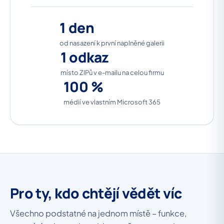
1 den
od nasazení k první naplněné galerii
1 odkaz
místo ZIPů v e-mailu na celou firmu
100 %
médií ve vlastním Microsoft 365
Pro ty, kdo chtějí vědět víc
Všechno podstatné na jednom místě – funkce,