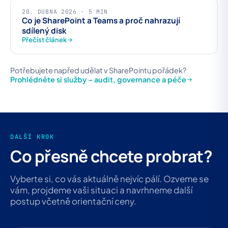
20. DUBNA 2026 · 5 MIN
Co je SharePoint a Teams a proč nahrazují
sdílený disk
Přečíst článek
Potřebujete napřed udělat v SharePointu pořádek?
Prohlédněte si služby – audit, governance a péče
DALŠÍ KROK
Co přesně chcete probrat?
Vyberte si, co vás aktuálně nejvíc pálí. Ozveme se
vám, projdeme vaši situaci a navrhneme další
postup včetně orientační ceny.