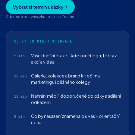
Vybrat si termín ukázky
Zdarma a bez závazku · online v Teams
CO ZA 30 MINUT STIHNEME
Vaše dnešní praxe – kde končí loga, fotky z
5 min
akcí a videa
Galerie, kolekce a brand kit očima
10 min
marketingu i běžného kolegy
Nahrání médií, doporučené položky a sdílení
10 min
odkazem
Co by nasazení znamenalo u vás + orientační
5 min
cena