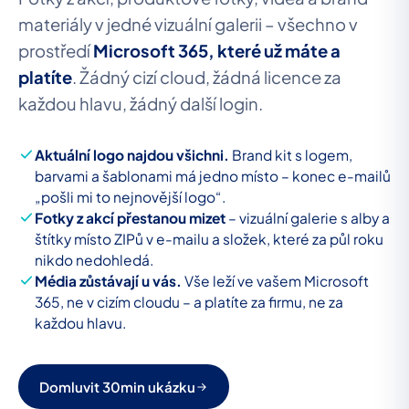
materiály v jedné vizuální galerii – všechno v
prostředí
Microsoft 365, které už máte a
platíte
. Žádný cizí cloud, žádná licence za
každou hlavu, žádný další login.
Aktuální logo najdou všichni.
Brand kit s logem,
barvami a šablonami má jedno místo – konec e-mailů
„pošli mi to nejnovější logo“.
Fotky z akcí přestanou mizet
– vizuální galerie s alby a
štítky místo ZIPů v e-mailu a složek, které za půl roku
nikdo nedohledá.
Média zůstávají u vás.
Vše leží ve vašem Microsoft
365, ne v cizím cloudu – a platíte za firmu, ne za
každou hlavu.
Domluvit 30min ukázku