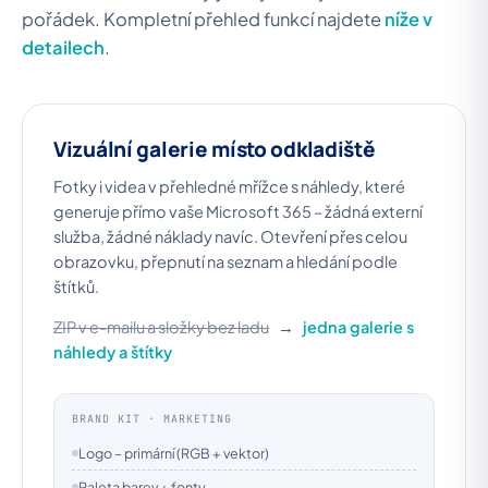
pořádek. Kompletní přehled funkcí najdete
níže v
detailech
.
Vizuální galerie místo odkladiště
Fotky i videa v přehledné mřížce s náhledy, které
generuje přímo vaše Microsoft 365 – žádná externí
služba, žádné náklady navíc. Otevření přes celou
obrazovku, přepnutí na seznam a hledání podle
štítků.
ZIP v e-mailu a složky bez ladu
→
jedna galerie s
náhledy a štítky
BRAND KIT · MARKETING
Logo – primární (RGB + vektor)
Paleta barev + fonty