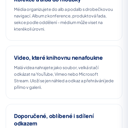
Média organizujete do alb a podalb s drobečkovou
navigací. Album z konference, produktová řada,
sekce podle oddělení – médium může viset na
kterékoli úrovni.
Video, které knihovnu nenafoukne
Malá videa nahrajete jako soubor, velká stačí
odkázat na YouTube, Vimeo nebo Microsoft
Stream. Uloží se jen náhled a odkaz a přehrávání jede
přímo v galerii.
Doporučené, oblíbené i sdílení
odkazem