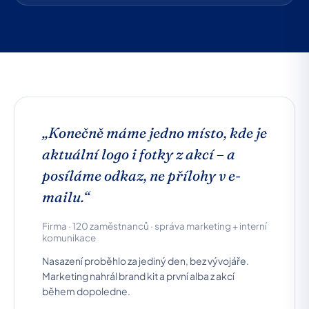
„Konečně máme jedno místo, kde je
aktuální logo i fotky z akcí – a
posíláme odkaz, ne přílohy v e-
mailu.“
Firma · 120 zaměstnanců · správa marketing + interní
komunikace
Nasazení proběhlo za jediný den, bez vývojáře.
Marketing nahrál brand kit a první alba z akcí
během dopoledne.