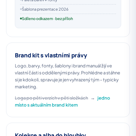
Šablona prezentace 2026
Sdíleno odkazem · bez příloh
Brand kit s vlastními právy
Logo, barvy, fonty, šablony i brand manuál žijí ve
vlastní části s oddělenými právy. Prohlédne a stáhne
si je kdokoli, spravuje je jen vyhrazený tým – typicky
marketing.
Loga po pěti verzích v pěti složkách
→
jedno
místo s aktuálním brand kitem
Kolekce a alba do hloubky