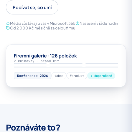
Podívat se, co umí
Média zůstávají u vás v Microsoft 365
Nasazení v řádu hodin
Od 2 000 Kč měsíčně za celou firmu
Firemní galerie · 128 položek
FOT
VID
FOT
2 knihovny · brand kit
BR
FOT
VID
▶
▶
Konference 2026
#akce
#produkt
★ doporučené
Poznáváte to?