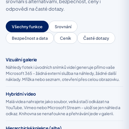
srovnání s alternativami, bezpečnost, ceny i
odpovědi na časté dotazy.
Všechny funkce
Srovnání
Bezpečnost a data
Ceník
Časté dotazy
Vizuální galerie
Náhledy fotek i úvodních snímků videí generuje přímo vaše
Microsoft 365 – žádná externí služba na náhledy, žádné další
náklady. Mřížka nebo seznam, otevření přes celou obrazovku.
Hybridní video
Malá videa nahrajete jako soubor, velká stačí odkázat na
YouTube, Vimeo nebo Microsoft Stream – uloží se jen náhled a
odkaz. Knihovna se nenafoukne a přehrávání jede v galerii.
Hierarchické kolekce (alba)