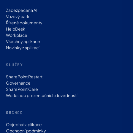
Zabezpečená AI
Vozový park
Řízené dokumenty
HelpDesk
Workplace
Všechny aplikace
Novinky z aplikací
SLUŽBY
SharePoint Restart
Governance
SharePoint Care
Workshop prezentačních dovedností
OBCHOD
Objednat aplikace
Obchodní podmínky