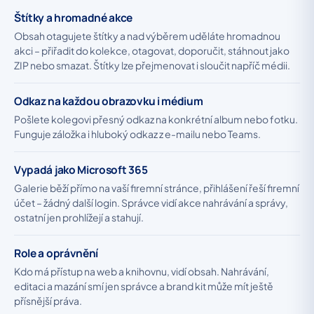
Štítky a hromadné akce
Obsah otagujete štítky a nad výběrem uděláte hromadnou
akci – přiřadit do kolekce, otagovat, doporučit, stáhnout jako
ZIP nebo smazat. Štítky lze přejmenovat i sloučit napříč médii.
Odkaz na každou obrazovku i médium
Pošlete kolegovi přesný odkaz na konkrétní album nebo fotku.
Funguje záložka i hluboký odkaz z e-mailu nebo Teams.
Vypadá jako Microsoft 365
Galerie běží přímo na vaší firemní stránce, přihlášení řeší firemní
účet – žádný další login. Správce vidí akce nahrávání a správy,
ostatní jen prohlížejí a stahují.
Role a oprávnění
Kdo má přístup na web a knihovnu, vidí obsah. Nahrávání,
editaci a mazání smí jen správce a brand kit může mít ještě
přísnější práva.