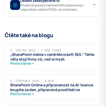
Osobní zabezpečená AI
Privátní AI asistent nad firemními dokumenty –
odpovědi z vašeho M365, ne z internetu.
Čtěte také na blogu
2. KVĚTNA 2026 · 7 MIN ČTENÍ
„SharePoint máme v ceně Microsoft 365.“ Tahle
věta stojí firmy víc, než si myslí.
Přečíst článek
8. ČERVENCE 2026 · 8 MIN
SharePoint Online a připravenost na AI: licence
koupíte za den, připravené prostředí ne
Přečíst článek