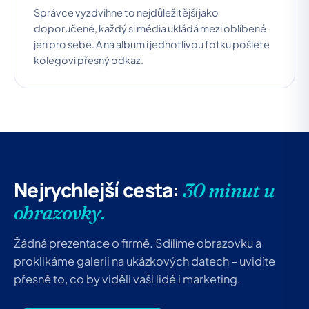
Správce vyzdvihne to nejdůležitější jako
doporučené, každý si média ukládá mezi oblíbené
jen pro sebe. A na album i jednotlivou fotku pošlete
kolegovi přesný odkaz.
Nejrychlejší cesta:
30 minut u
obrazovky.
Žádná prezentace o firmě. Sdílíme obrazovku a
proklikáme galerii na ukázkových datech – uvidíte
přesně to, co by viděli vaši lidé i marketing.