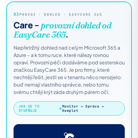
03
PROVOZ · DOHLED · EASYCARE 365
Care –
provozní dohled od
.
EasyCare 365
Nepřetržitý dohled nad celým Microsoft 365 a
Azure – a k tomu ruce, které nálezy rovnou
opraví. Provozní péči dodáváme pod sesterskou
značkou EasyCare 365. Je pro firmy, které
nechtějí řešit, jestli se v tenantu něco nerozjelo:
buď nemají vlastního správce, nebo tomu
svému chtějí krýt záda druhým párem očí.
JAK SE TO
Monitor → Správa →
STUPŇUJE
Komplet