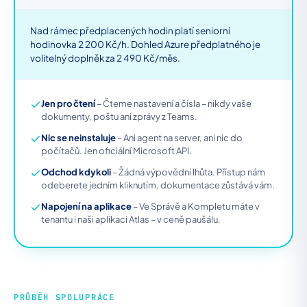
Nad rámec předplacených hodin platí seniorní
hodinovka 2 200 Kč/h. Dohled Azure předplatného je
volitelný doplněk za 2 490 Kč/měs.
Jen pro čtení
– Čteme nastavení a čísla – nikdy vaše
dokumenty, poštu ani zprávy z Teams.
Nic se neinstaluje
– Ani agent na server, ani nic do
počítačů. Jen oficiální Microsoft API.
Odchod kdykoli
– Žádná výpovědní lhůta. Přístup nám
odeberete jedním kliknutím, dokumentace zůstává vám.
Napojení na aplikace
– Ve Správě a Kompletu máte v
tenantu i naši aplikaci Atlas – v ceně paušálu.
PRŮBĚH SPOLUPRÁCE