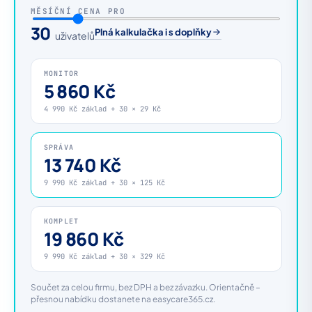
MĚSÍČNÍ CENA PRO
30
Plná kalkulačka i s doplňky
uživatelů
MONITOR
5 860 Kč
4 990 Kč základ + 30 × 29 Kč
SPRÁVA
13 740 Kč
9 990 Kč základ + 30 × 125 Kč
KOMPLET
19 860 Kč
9 990 Kč základ + 30 × 329 Kč
Součet za celou firmu, bez DPH a bez závazku. Orientačně –
přesnou nabídku dostanete na easycare365.cz.