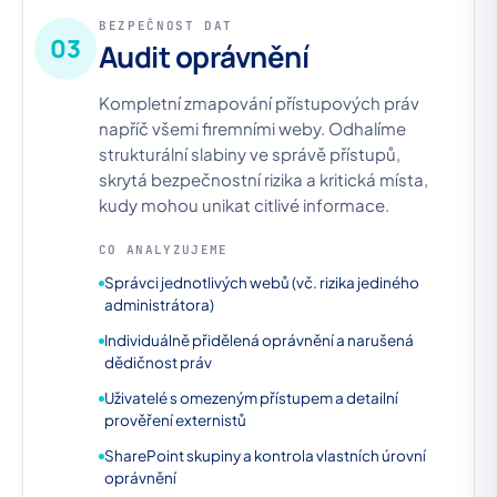
BEZPEČNOST DAT
03
Audit oprávnění
Kompletní zmapování přístupových práv
napříč všemi firemními weby. Odhalíme
strukturální slabiny ve správě přístupů,
skrytá bezpečnostní rizika a kritická místa,
kudy mohou unikat citlivé informace.
CO ANALYZUJEME
Správci jednotlivých webů (vč. rizika jediného
administrátora)
Individuálně přidělená oprávnění a narušená
dědičnost práv
Uživatelé s omezeným přístupem a detailní
prověření externistů
SharePoint skupiny a kontrola vlastních úrovní
oprávnění