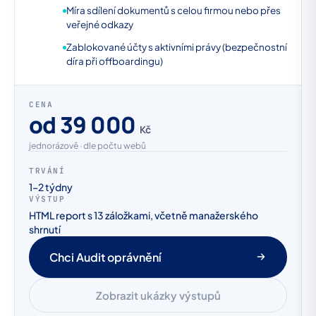
Míra sdílení dokumentů s celou firmou nebo přes
veřejné odkazy
Zablokované účty s aktivními právy (bezpečnostní
díra při offboardingu)
CENA
od 39 000
Kč
jednorázově · dle počtu webů
TRVÁNÍ
1–2 týdny
VÝSTUP
HTML report s 13 záložkami, včetně manažerského
shrnutí
Chci Audit oprávnění
Zobrazit ukázky výstupů