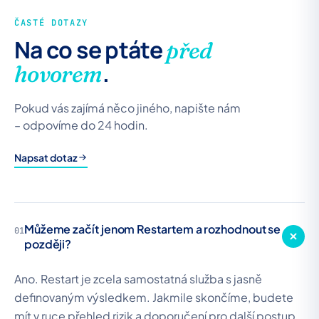
ČASTÉ DOTAZY
Na co se ptáte
před
.
hovorem
Pokud vás zajímá něco jiného, napište nám
– odpovíme do 24 hodin.
Napsat dotaz
Můžeme začít jenom Restartem a rozhodnout se
01
později?
Ano. Restart je zcela samostatná služba s jasně
definovaným výsledkem. Jakmile skončíme, budete
mít v ruce přehled rizik a doporučení pro další postup.