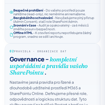
Bezpečné prohlížení
– Do vašeho prostředí pouze
nahlížíme (read-only), nic neměníme ani nemažeme.
Bez globálního schvalování
– Nevyžadujeme plný přístup
(Admin Consent), stačí role SharePoint Admin.
Srovnání v čase
– Audit je opakovatelný – za 6 měsíců
změříte posun v bezpečnosti.
Offline HTML
– K otevření reportu nepotřebujete žádný
program, snadno se sdílí i archivuje.
02
PRAVIDLA · ORGANIZACE DAT
Governance –
kompletní
uspořádání a pravidla vašeho
.
SharePointu
Nastavíme jasná pravidla pro řízené a
dlouhodobě udržitelné prostředí M365 a
SharePointu Online. Definujeme přesné role,
odpovědnosti a logickou strukturu dat. Tyto
služby navazují na balíček Restart a hodí se i v