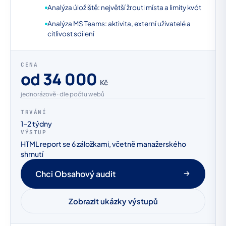
Analýza úložiště: největší žrouti místa a limity kvót
Analýza MS Teams: aktivita, externí uživatelé a
citlivost sdílení
CENA
od 34 000
Kč
jednorázově · dle počtu webů
TRVÁNÍ
1–2 týdny
VÝSTUP
HTML report se 6 záložkami, včetně manažerského
shrnutí
Chci Obsahový audit
Zobrazit ukázky výstupů