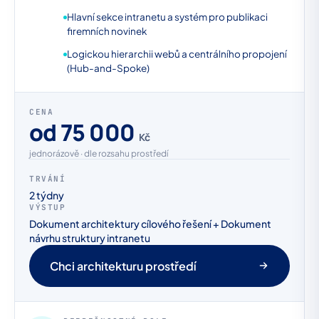
Hlavní sekce intranetu a systém pro publikaci
firemních novinek
Logickou hierarchii webů a centrálního propojení
(Hub-and-Spoke)
CENA
od 75 000
Kč
jednorázově · dle rozsahu prostředí
TRVÁNÍ
2 týdny
VÝSTUP
Dokument architektury cílového řešení + Dokument
návrhu struktury intranetu
Chci architekturu prostředí