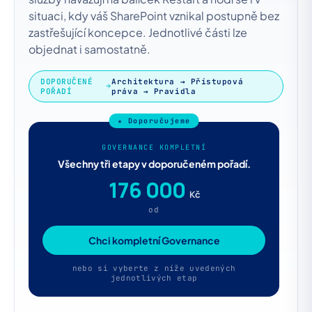
situaci, kdy váš SharePoint vznikal postupně bez
zastřešující koncepce. Jednotlivé části lze
objednat i samostatně.
DOPORUČENÉ
Architektura → Přístupová
POŘADÍ
práva → Pravidla
GOVERNANCE KOMPLETNÍ
Všechny tři etapy v doporučeném pořadí.
176 000
Kč
od
Chci kompletní Governance
nebo si vyberte z níže uvedených
jednotlivých etap