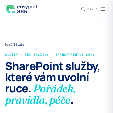
CZ
/
EN
Domů
/
Služby
SLUŽBY · TŘI BALÍČKY · TRANSPARENTNÍ CENY
SharePoint služby,
které vám uvolní
ruce.
Pořádek,
.
pravidla, péče