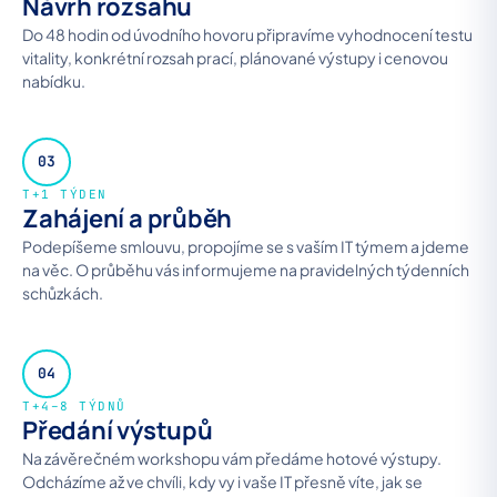
Návrh rozsahu
Do 48 hodin od úvodního hovoru připravíme vyhodnocení testu
vitality, konkrétní rozsah prací, plánované výstupy i cenovou
nabídku.
03
T+1 TÝDEN
Zahájení a průběh
Podepíšeme smlouvu, propojíme se s vaším IT týmem a jdeme
na věc. O průběhu vás informujeme na pravidelných týdenních
schůzkách.
04
T+4–8 TÝDNŮ
Předání výstupů
Na závěrečném workshopu vám předáme hotové výstupy.
Odcházíme až ve chvíli, kdy vy i vaše IT přesně víte, jak se