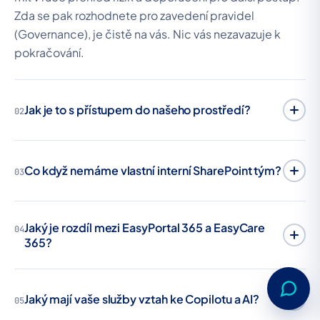
Zda se pak rozhodnete pro zavedení pravidel
(Governance), je čistě na vás. Nic vás nezavazuje k
pokračování.
Jak je to s přístupem do našeho prostředí?
02
Co když nemáme vlastní interní SharePoint tým?
03
Jaký je rozdíl mezi EasyPortal 365 a EasyCare
04
365?
Jaký mají vaše služby vztah ke Copilotu a AI?
05