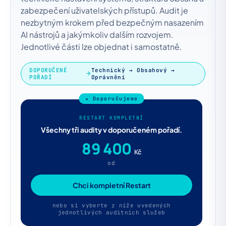
zabezpečení uživatelských přístupů. Audit je
nezbytným krokem před bezpečným nasazením
AI nástrojů a jakýmkoliv dalším rozvojem.
Jednotlivé části lze objednat i samostatně.
DOPORUČENÉ
Technický → Obsahový →
POŘADÍ
Oprávnění
RESTART KOMPLETNÍ
Všechny tři audity v doporučeném pořadí.
89 400
Kč
od
Chci kompletní Restart
nebo si vyberte z níže uvedených
jednotlivých auditních služeb