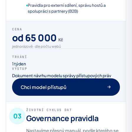
Pravidla pro externí sdílení, správu hostů a
spolupráci s partnery (B2B)
CENA
od 65 000
Kč
jednorázově · dle počtu webů
TRVÁNÍ
1 týden
VÝSTUP
Dokument návrhu modelu správy přístupových práv
Chci model přístupů
ŽIVOTNÍ CYKLUS DAT
03
Governance pravidla
Nastavíme přesný manuál, podle kterého se