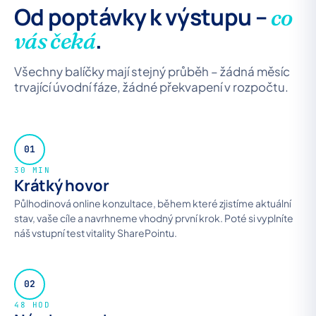
Od poptávky k výstupu –
co
.
vás čeká
Všechny balíčky mají stejný průběh – žádná měsíc
trvající úvodní fáze, žádné překvapení v rozpočtu.
01
30 MIN
Krátký hovor
Půlhodinová online konzultace, během které zjistíme aktuální
stav, vaše cíle a navrhneme vhodný první krok. Poté si vyplníte
náš vstupní test vitality SharePointu.
02
48 HOD