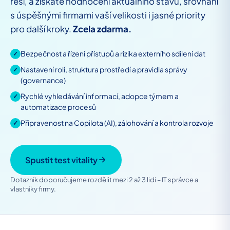
řeší, a získáte hodnocení aktuálního stavu, srovnání
s úspěšnými firmami vaší velikosti i jasné priority
pro další kroky.
Zcela zdarma.
Bezpečnost a řízení přístupů a rizika externího sdílení dat
✓
Nastavení rolí, struktura prostředí a pravidla správy
✓
(governance)
Rychlé vyhledávání informací, adopce týmem a
✓
automatizace procesů
Připravenost na Copilota (AI), zálohování a kontrola rozvoje
✓
Spustit test vitality
Dotazník doporučujeme rozdělit mezi 2 až 3 lidi – IT správce a
vlastníky firmy.