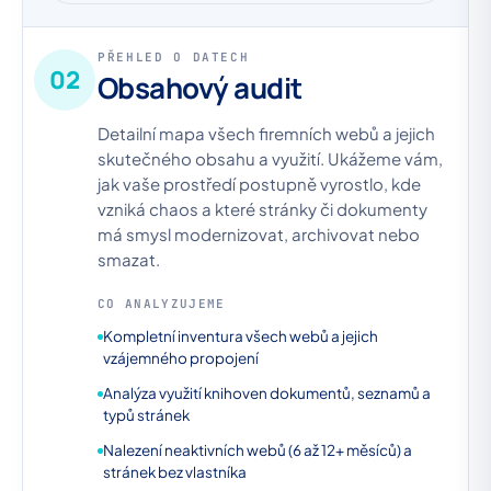
PŘEHLED O DATECH
02
Obsahový audit
Detailní mapa všech firemních webů a jejich
skutečného obsahu a využití. Ukážeme vám,
jak vaše prostředí postupně vyrostlo, kde
vzniká chaos a které stránky či dokumenty
má smysl modernizovat, archivovat nebo
smazat.
CO ANALYZUJEME
Kompletní inventura všech webů a jejich
vzájemného propojení
Analýza využití knihoven dokumentů, seznamů a
typů stránek
Nalezení neaktivních webů (6 až 12+ měsíců) a
stránek bez vlastníka