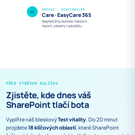
PROVOZ · KONTINUÁLNĚ
03
Care · EasyCare 365
Nepřetržitý dohled, měsíční
report, zásahy v paušálu.
PŘED VÝBĚREM BALÍČKU
Zjistěte, kde dnes váš
SharePoint tlačí bota
Vyplňte náš bleskový
Test vitality
. Do 20 minut
projdete
18 klíčových oblastí
, které SharePoint