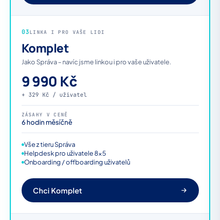
03
LINKA I PRO VAŠE LIDI
Komplet
Jako Správa – navíc jsme linkou i pro vaše uživatele.
9 990 Kč
+ 329 Kč / uživatel
ZÁSAHY V CENĚ
6 hodin měsíčně
Vše z tieru Správa
Helpdesk pro uživatele 8×5
Onboarding / offboarding uživatelů
Chci Komplet