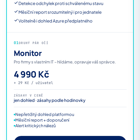
Detekce odchylek proti schválenému stavu
Měsíční report srozumitelný i pro jednatele
Volitelně i dohled Azure předplatného
01
DRUHÝ PÁR OČÍ
Monitor
Pro firmy s vlastním IT – hlídáme, opravuje váš správce.
4 990 Kč
+ 29 Kč / uživatel
ZÁSAHY V CENĚ
jen dohled · zásahy podle hodinovky
Nepřetržitý dohled platformou
Měsíční report + doporučení
Alert kritických nálezů