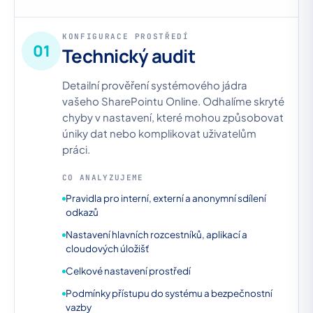
KONFIGURACE PROSTŘEDÍ
01
Technický audit
Detailní prověření systémového jádra
vašeho SharePointu Online. Odhalíme skryté
chyby v nastavení, které mohou způsobovat
úniky dat nebo komplikovat uživatelům
práci.
CO ANALYZUJEME
Pravidla pro interní, externí a anonymní sdílení
odkazů
Nastavení hlavních rozcestníků, aplikací a
cloudových úložišť
Celkové nastavení prostředí
Podmínky přístupu do systému a bezpečnostní
vazby