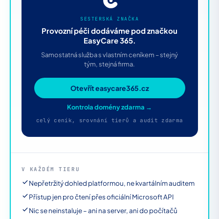
SESTERSKÁ ZNAČKA
Provozní péči dodáváme pod značkou
EasyCare 365.
Samostatná služba s vlastním ceníkem – stejný
tým, stejná firma.
Otevřít easycare365.cz
Kontrola domény zdarma →
celý ceník, srovnání tierů a audit zdarma
V KAŽDÉM TIERU
Nepřetržitý dohled platformou, ne kvartálním auditem
Přístup jen pro čtení přes oficiální Microsoft API
Nic se neinstaluje – ani na server, ani do počítačů