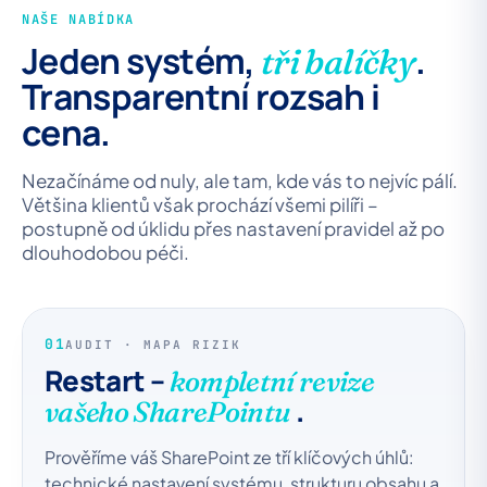
NAŠE NABÍDKA
Jeden systém,
.
tři balíčky
Transparentní rozsah i
cena.
Nezačínáme od nuly, ale tam, kde vás to nejvíc pálí.
Většina klientů však prochází všemi pilíři –
postupně od úklidu přes nastavení pravidel až po
dlouhodobou péči.
01
AUDIT · MAPA RIZIK
Restart –
kompletní revize
.
vašeho SharePointu
Prověříme váš SharePoint ze tří klíčových úhlů:
technické nastavení systému, strukturu obsahu a