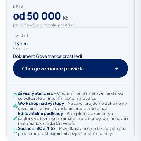
CENA
od 50 000
Kč
jednorázově · dle rozsahu prostředí
TRVÁNÍ
1 týden
VÝSTUP
Dokument Governance prostředí
Chci governance pravidla
Závazný standard
– Oficiální interní směrnice, na kterou
se odkážete při interním i externím auditu.
Workshop nad výstupy
– Na závěr projdeme dokumenty
s vašimi IT správci a uvedeme pravidla do praxe.
Editovatelné podklady
– Kompletní dokumenty a
šablony v otevřených formátech pro úpravy, pojmenování
i automatické zakládání webů.
Soulad s ISO a NIS2
– Pravidla navrhneme tak, abyste bez
problému prošli externími bezpečnostními audity.