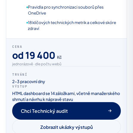
Pravidla pro synchronizaci souborů přes
OneDrive
18 klíčových technických metrik a celkové skóre
zdraví
CENA
od 19 400
Kč
jednorázově · dle počtu webů
TRVÁNÍ
2–3 pracovní dny
VÝSTUP
HTML dashboard se 14 záložkami, včetně manažerského
shrnutí a návrhu k nápravě stavu
Chci Technický audit
Zobrazit ukázky výstupů