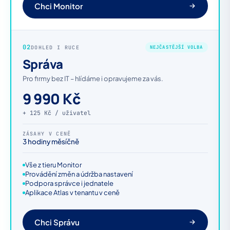
Chci Monitor
02
DOHLED I RUCE
NEJČASTĚJŠÍ VOLBA
Správa
Pro firmy bez IT – hlídáme i opravujeme za vás.
9 990 Kč
+ 125 Kč / uživatel
ZÁSAHY V CENĚ
3 hodiny měsíčně
Vše z tieru Monitor
Provádění změn a údržba nastavení
Podpora správce i jednatele
Aplikace Atlas v tenantu v ceně
Chci Správu