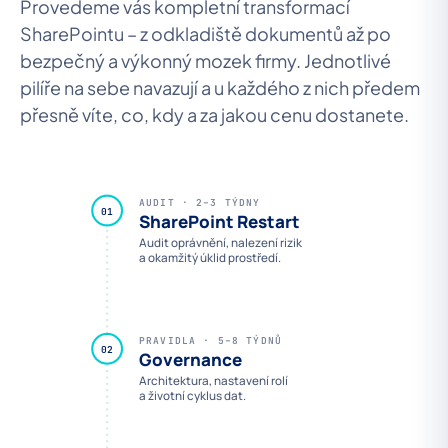
Provedeme vás kompletní transformací
SharePointu – z odkladiště dokumentů až po
bezpečný a výkonný mozek firmy. Jednotlivé
pilíře na sebe navazují a u každého z nich předem
přesně víte, co, kdy a za jakou cenu dostanete.
AUDIT · 2–3 TÝDNY
01
SharePoint Restart
Audit oprávnění, nalezení rizik
a okamžitý úklid prostředí.
PRAVIDLA · 5–8 TÝDNŮ
02
Governance
Architektura, nastavení rolí
a životní cyklus dat.