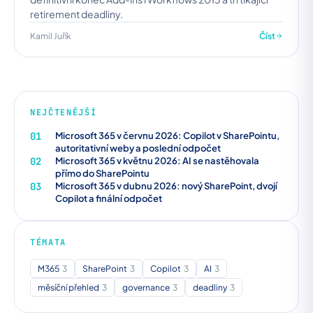
retirement deadliny.
Kamil Juřík
Číst
NEJČTENĚJŠÍ
01
Microsoft 365 v červnu 2026: Copilot v SharePointu,
autoritativní weby a poslední odpočet
02
Microsoft 365 v květnu 2026: AI se nastěhovala
přímo do SharePointu
03
Microsoft 365 v dubnu 2026: nový SharePoint, dvojí
Copilot a finální odpočet
TÉMATA
M365
3
SharePoint
3
Copilot
3
AI
3
měsíční přehled
3
governance
3
deadliny
3