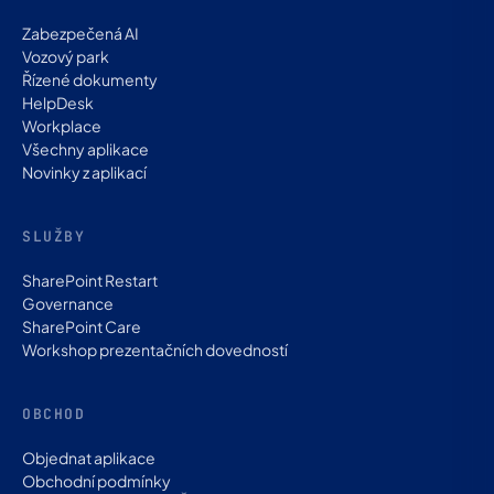
Zabezpečená AI
Vozový park
Řízené dokumenty
HelpDesk
Workplace
Všechny aplikace
Novinky z aplikací
SLUŽBY
SharePoint Restart
Governance
SharePoint Care
Workshop prezentačních dovedností
OBCHOD
Objednat aplikace
Obchodní podmínky