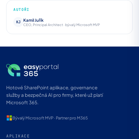
AUTOŘI
Kamil Juřík
KJ
CEO, Principal Architect · bývalý Microsoft MVP
Hotové SharePoint aplikace, governance
služby a bezpečná AI pro firmy, které už platí
Microsoft 365.
Bývalý Microsoft MVP · Partner pro M365
APLIKACE