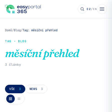
CZ
/
EN
Domů
/
Blog
/
Tag: měsíční přehled
TAG · BLOG
měsíční přehled
3 články
VŠE
3
NEWS
3