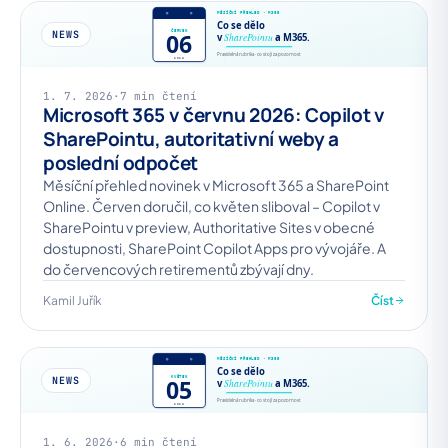
NEWS
1. 7. 2026
·
7 min čtení
Microsoft 365 v červnu 2026: Copilot v
SharePointu, autoritativní weby a
poslední odpočet
Měsíční přehled novinek v Microsoft 365 a SharePoint
Online. Červen doručil, co květen sliboval – Copilot v
SharePointu v preview, Authoritative Sites v obecné
dostupnosti, SharePoint Copilot Apps pro vývojáře. A
do červencových retirementů zbývají dny.
Kamil Juřík
Číst
NEWS
1. 6. 2026
·
6 min čtení