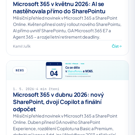
Microsoft 365 v květnu 2026: AI se
nastěhovala přímo do SharePointu
Měsíční přehled novinek v Microsoft 365 a SharePoint
Online. Květen přinesl ostrý rollout nového SharePointu,
AI přímo uvnitř SharePointu, GA Microsoft 365 E7 a
Agent 365 – a rozjel letní retirement deadliny.
Kamil Juřík
Číst
NEWS
1. 5. 2026
·
4 min čtení
Microsoft 365 v dubnu 2026: nový
SharePoint, dvojí Copilot a finální
odpočet
Měsíční přehled novinek v Microsoft 365 a SharePoint
Online. Duben přinesl GA nového SharePoint
Experience, rozdělení Copilotu na Basic a Premium,
definitivní konec Add-ins i Workflows 2013 a tři tikající