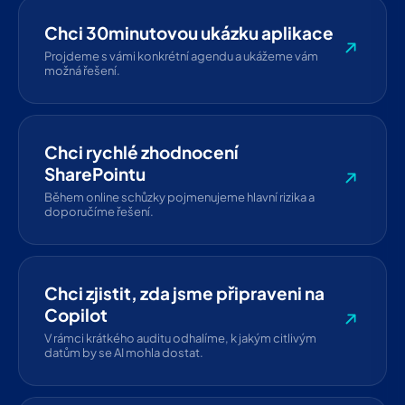
Chci 30minutovou ukázku aplikace
Projdeme s vámi konkrétní agendu a ukážeme vám
možná řešení.
Chci rychlé zhodnocení
SharePointu
Během online schůzky pojmenujeme hlavní rizika a
doporučíme řešení.
Chci zjistit, zda jsme připraveni na
Copilot
V rámci krátkého auditu odhalíme, k jakým citlivým
datům by se AI mohla dostat.