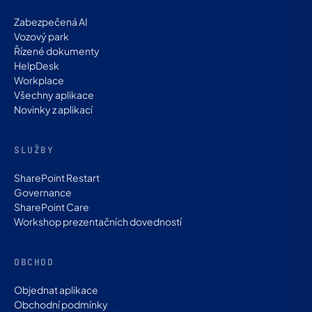
Zabezpečená AI
Vozový park
Řízené dokumenty
HelpDesk
Workplace
Všechny aplikace
Novinky z aplikací
SLUŽBY
SharePoint Restart
Governance
SharePoint Care
Workshop prezentačních dovedností
OBCHOD
Objednat aplikace
Obchodní podmínky