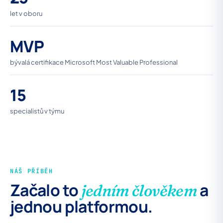
let v oboru
MVP
bývalá certifikace Microsoft Most Valuable Professional
15
specialistů v týmu
NÁŠ PŘÍBĚH
Začalo to
a
jedním člověkem
jednou platformou.