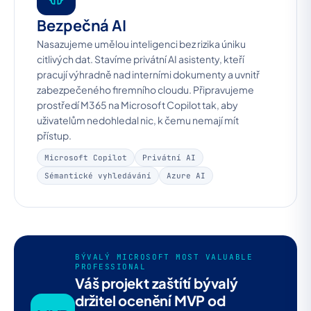
Bezpečná AI
Nasazujeme umělou inteligenci bez rizika úniku
citlivých dat. Stavíme privátní AI asistenty, kteří
pracují výhradně nad interními dokumenty a uvnitř
zabezpečeného firemního cloudu. Připravujeme
prostředí M365 na Microsoft Copilot tak, aby
uživatelům nedohledal nic, k čemu nemají mít
přístup.
Microsoft Copilot
Privátní AI
Sémantické vyhledávání
Azure AI
BÝVALÝ MICROSOFT MOST VALUABLE
PROFESSIONAL
Váš projekt zaštítí bývalý
držitel ocenění MVP od